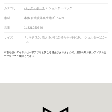
カテゴリ
バッグ・ポーチ
>
ショルダーバッグ
素材
本体 合成皮革裏生地 ﾎ゜ﾘｴｽﾃﾙ
品番
1L32L0J0640
サイズ
Ｆ: マチ:3.5c 高さ:9c 幅:12 持ち手:持手19c、ショルダー110～
120
※取り扱いアイテムは一部アプリと異なる場合がありますので、最新の取り扱いアイテムは
アプリにてご確認ください。