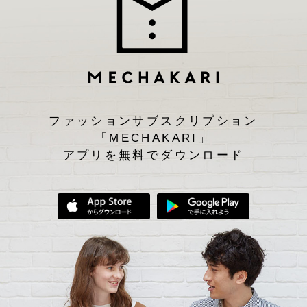
ファッションサブスクリプション
「MECHAKARI」
アプリを無料でダウンロード
App Storeからダウンロード
Google Play