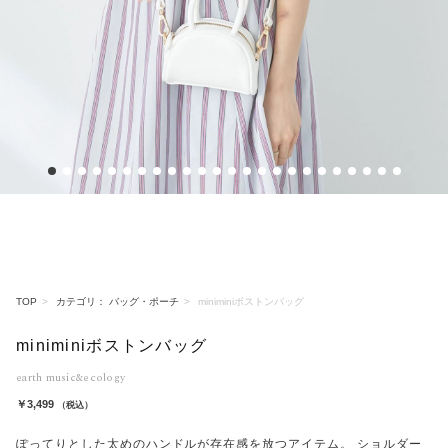
1
2
3
4
5
6
7
8
9
10
11
12
13
14
15
16
17
18
19
20
21
22
23
24
TOP
カテゴリ： バッグ・ポーチ
miniminiボストンバッグ
miniminiボストンバッグ
earth music&ecology
￥3,499
（税込）
ぽってりとした太めのハンドルが存在感を放つアイテム。 ショルダー