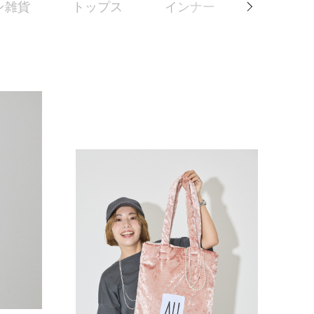
ン雑貨
トップス
インナー
パンツ
Next