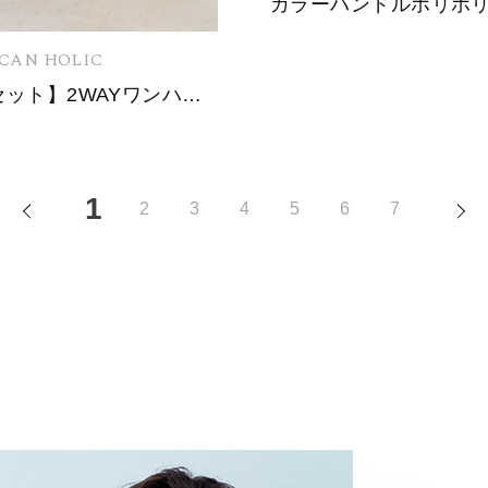
CAN HOLIC
【2点セット】2WAYワンハンドルミニトート+ポーチ
1
PREV
N
2
3
4
5
6
7