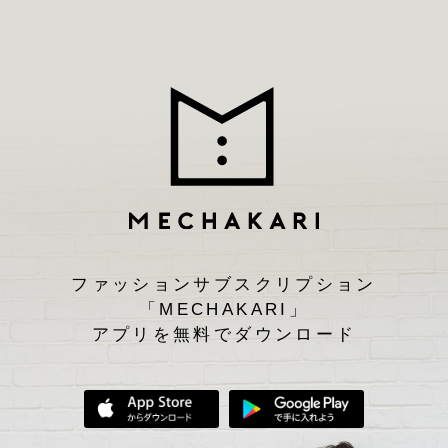
ファッションサブスクリプション
「MECHAKARI」
アプリを無料でダウンロード
App Storeからダウンロード
Google Play