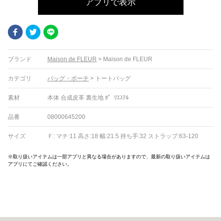
アプリで表示
Facebook
Twitter
LINE
ブランド
Maison de FLEUR
>
Maison de FLEUR
カテゴリ
バッグ・ポーチ
>
トートバッグ
素材
本体 合成皮革 裏生地 ﾎ゜ﾘｴｽﾃﾙ
品番
08000645200
サイズ
Ｆ: マチ:11 高さ:18 幅:21.5 持ち手:32 ストラップ:63-120
※取り扱いアイテムは一部アプリと異なる場合がありますので、最新の取り扱いアイテムは
アプリにてご確認ください。