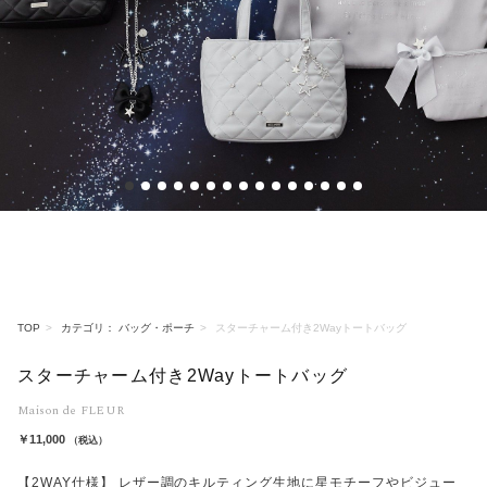
1
2
3
4
5
6
7
8
9
10
11
12
13
14
15
TOP
カテゴリ： バッグ・ポーチ
スターチャーム付き2Wayトートバッグ
スターチャーム付き2Wayトートバッグ
Maison de FLEUR
￥11,000
（税込）
【2WAY仕様】 レザー調のキルティング生地に星モチーフやビジュー