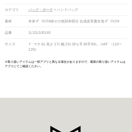
カテゴリ
バッグ・ポーチ
>
ハンドバッグ
素材
本体 ﾎ゜ﾘｴｽﾃﾙ綿その他別布部分 合成皮革裏生地 ﾎ゜ﾘｴｽﾃﾙ
品番
1L32L0J0140
サイズ
Ｆ: マチ:6c 高さ:17c 幅:23c 持ち手:持手30c、ｼｮﾙﾀ゛ｰ110～
120c
※取り扱いアイテムは一部アプリと異なる場合がありますので、最新の取り扱いアイテムは
アプリにてご確認ください。