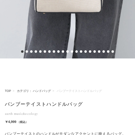
1
2
3
4
5
6
7
8
9
10
11
12
13
14
15
16
17
18
19
20
21
TOP
カテゴリ： ハンドバッグ
バンブーテイストハンドルバッグ
バンブーテイストハンドルバッグ
earth music&ecology
￥4,999
（税込）
バンブーテイストのハンドルがモダンなアクセントに映えるバッグ。