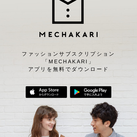
ファッションサブスクリプション
「MECHAKARI」
アプリを無料でダウンロード
App Storeからダウンロード
Google Play