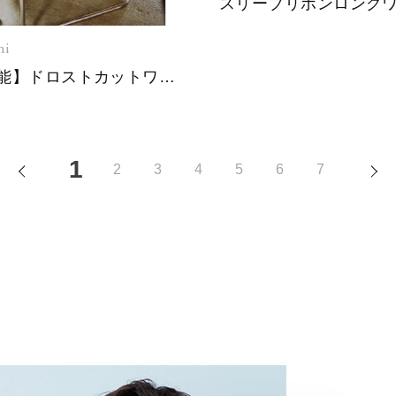
hi
【多機能】ドロストカットワンピース
1
PREV
N
2
3
4
5
6
7