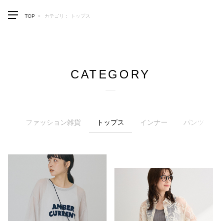
メニューを開く
TOP
カテゴリ： トップス
CATEGORY
ーチ
ファッション雑貨
トップス
インナー
パンツ