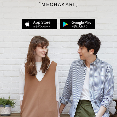
「MECHAKARI」
App Storeからダウンロード
Google Play