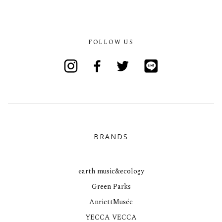
FOLLOW US
Instagram
Facebook
Twitter
Line
BRANDS
earth music&ecology
Green Parks
AnriettMusée
YECCA VECCA