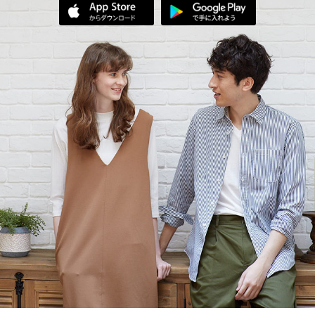
App Storeからダウンロード
Google Play