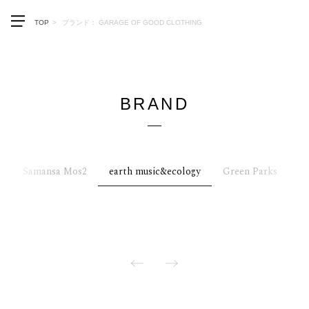
メニューを開く
TOP
ブランド： GARAGE OF GOOD CLOTHING
BRAND
2
Samansa Mos2
earth music&ecology
Green Parks
A
PREV
NEXT