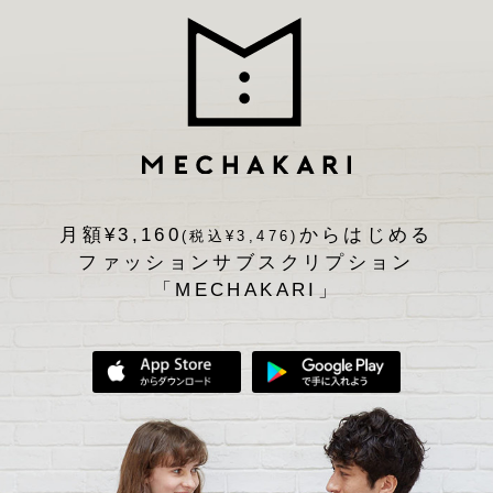
月額¥3,160
からはじめる
(税込¥3,476)
ファッションサブスクリプション
「MECHAKARI」
App Storeからダウンロード
Google Play