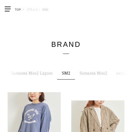
メニューを開く
TOP
ブランド： SM2
BRAND
G
Samansa Mos2 Lagom
SM2
Samansa Mos2
earth m