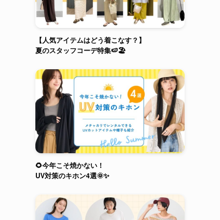
【人気アイテムはどう着こなす？】
夏のスタッフコーデ特集🍉🏖️
🌻今年こそ焼かない！
UV対策のキホン4選🌞✨