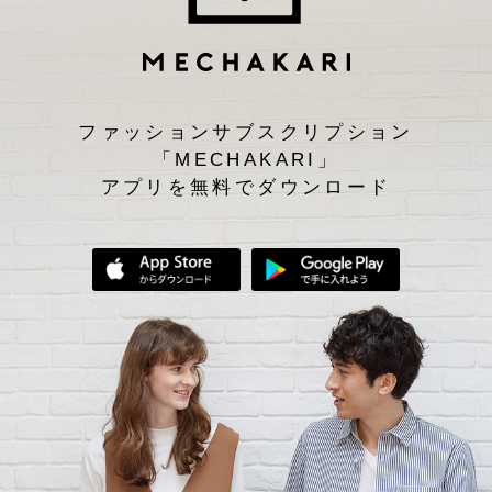
ファッションサブスクリプション
「MECHAKARI」
アプリを無料でダウンロード
App Storeからダウンロード
Google Play