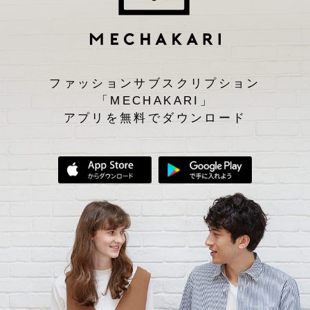
ファッションサブスクリプション
「MECHAKARI」
アプリを無料でダウンロード
App Storeからダウンロード
Google Play