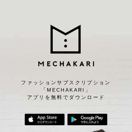
ファッションサブスクリプション
「MECHAKARI」
アプリを無料でダウンロード
App Storeからダウンロード
Google Play