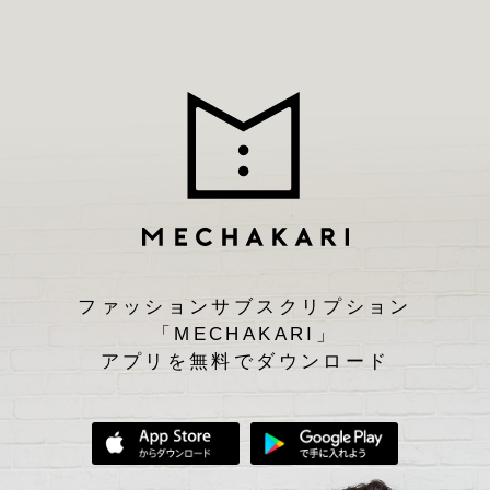
ファッションサブスクリプション
「MECHAKARI」
アプリを無料でダウンロード
App Storeからダウンロード
Google Play