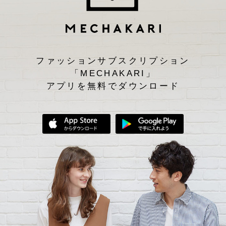
ファッションサブスクリプション
「MECHAKARI」
アプリを無料でダウンロード
App Storeからダウンロード
Google Play