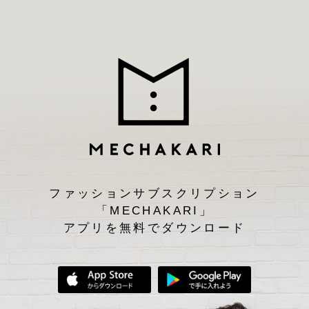
ファッションサブスクリプション
「MECHAKARI」
アプリを無料でダウンロード
App Storeからダウンロード
Google Play