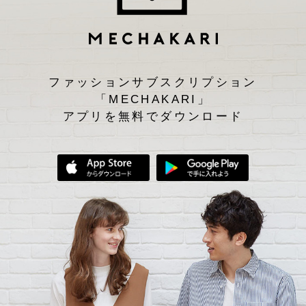
ファッションサブスクリプション
「MECHAKARI」
アプリを無料でダウンロード
App Storeからダウンロード
Google Play