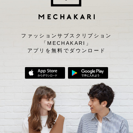
ファッションサブスクリプション
「MECHAKARI」
アプリを無料でダウンロード
App Storeからダウンロード
Google Play