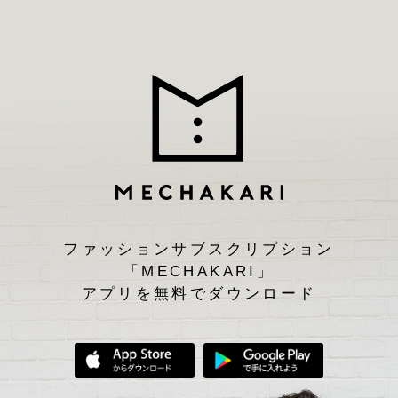
ファッションサブスクリプション
「MECHAKARI」
アプリを無料でダウンロード
App Storeからダウンロード
Google Play