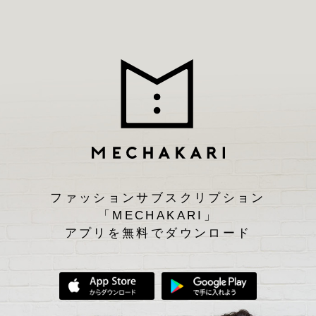
ファッションサブスクリプション
「MECHAKARI」
アプリを無料でダウンロード
App Storeからダウンロード
Google Play