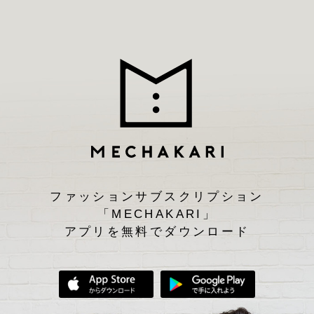
ファッションサブスクリプション
「MECHAKARI」
アプリを無料でダウンロード
App Storeからダウンロード
Google Play