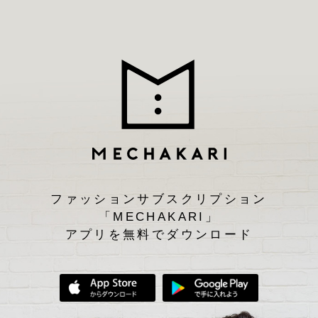
ファッションサブスクリプション
「MECHAKARI」
アプリを無料でダウンロード
App Storeからダウンロード
Google Play