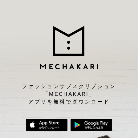
ファッションサブスクリプション
「MECHAKARI」
アプリを無料でダウンロード
App Storeからダウンロード
Google Play