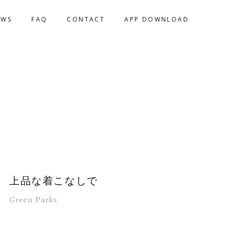
EWS
FAQ
CONTACT
APP DOWNLOAD
上品な着こなしで
Green Parks