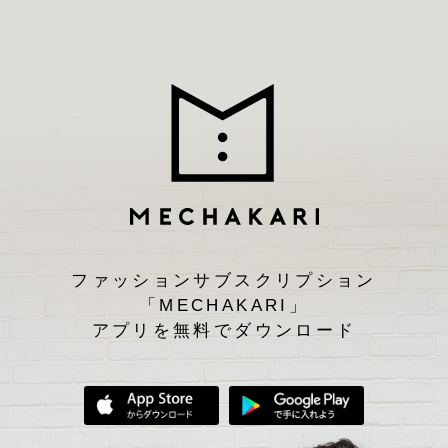
ファッションサブスクリプション
「MECHAKARI」
アプリを無料でダウンロード
App Storeからダウンロード
Google Play