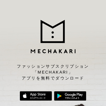
ファッションサブスクリプション
「MECHAKARI」
アプリを無料でダウンロード
App Storeからダウンロード
Google Play