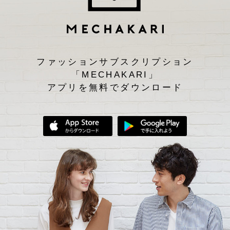
ファッションサブスクリプション
「MECHAKARI」
アプリを無料でダウンロード
App Storeからダウンロード
Google Play