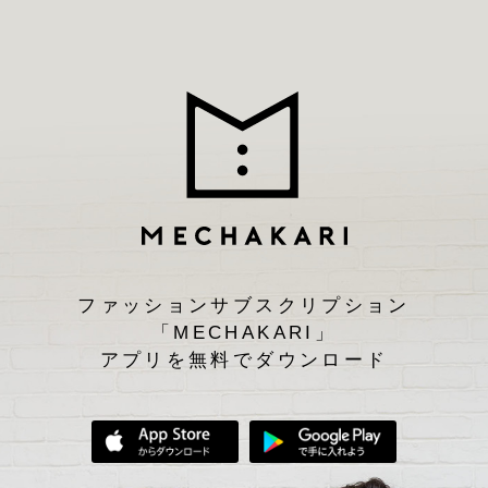
ファッションサブスクリプション
「MECHAKARI」
アプリを無料でダウンロード
App Storeからダウンロード
Google Play