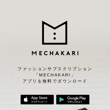
ファッションサブスクリプション
「MECHAKARI」
アプリを無料でダウンロード
App Storeからダウンロード
Google Play