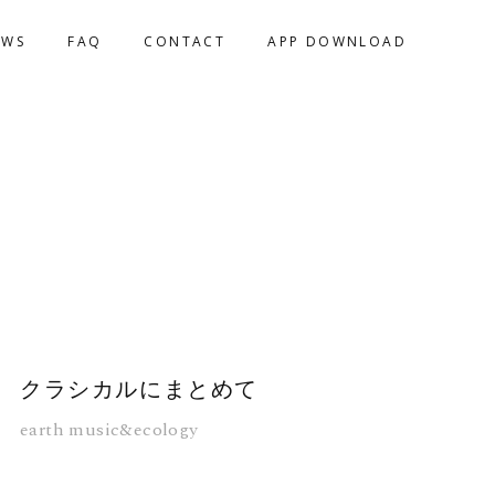
EWS
FAQ
CONTACT
APP DOWNLOAD
クラシカルにまとめて
earth music&ecology