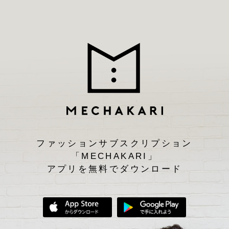
ファッションサブスクリプション
「MECHAKARI」
アプリを無料でダウンロード
App Storeからダウンロード
Google Play