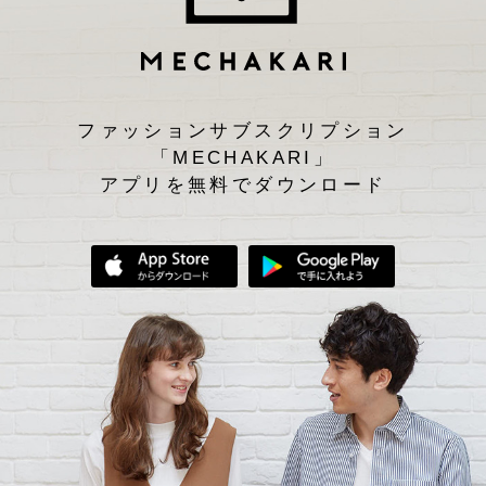
ファッションサブスクリプション
「MECHAKARI」
アプリを無料でダウンロード
App Storeからダウンロード
Google Play