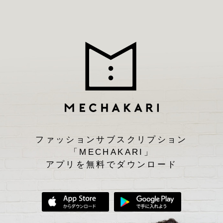
ファッションサブスクリプション
「MECHAKARI」
アプリを無料でダウンロード
App Storeからダウンロード
Google Play