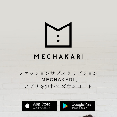
ファッションサブスクリプション
「MECHAKARI」
アプリを無料でダウンロード
App Storeからダウンロード
Google Play