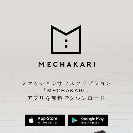
ファッションサブスクリプション
「MECHAKARI」
アプリを無料でダウンロード
App Storeからダウンロード
Google Play