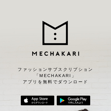
ファッションサブスクリプション
「MECHAKARI」
アプリを無料でダウンロード
App Storeからダウンロード
Google Play