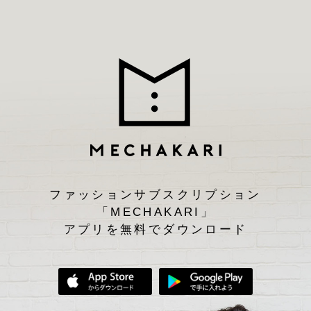
ファッションサブスクリプション
「MECHAKARI」
アプリを無料でダウンロード
App Storeからダウンロード
Google Play