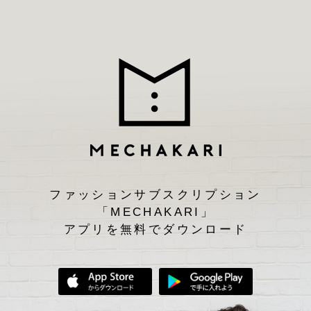
ファッションサブスクリプション
「MECHAKARI」
アプリを無料でダウンロード
App Storeからダウンロード
Google Play