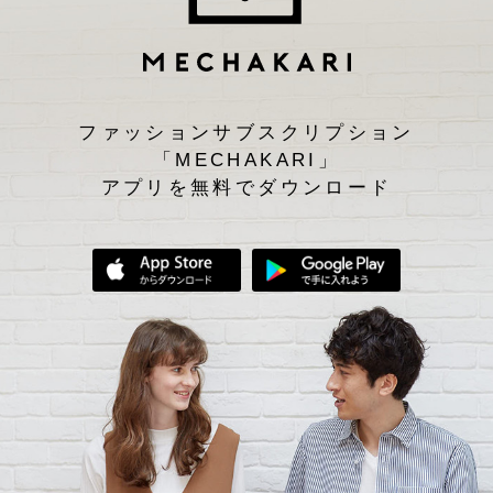
ファッションサブスクリプション
「MECHAKARI」
アプリを無料でダウンロード
App Storeからダウンロード
Google Play