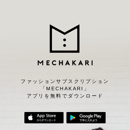
ファッションサブスクリプション
「MECHAKARI」
アプリを無料でダウンロード
App Storeからダウンロード
Google Play