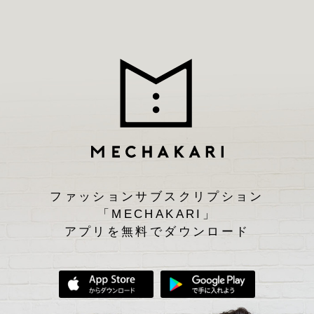
ファッションサブスクリプション
「MECHAKARI」
アプリを無料でダウンロード
App Storeからダウンロード
Google Play