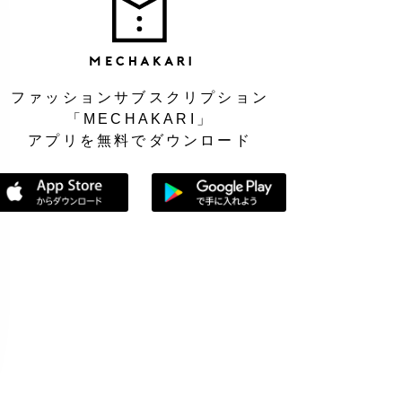
MEC
ファッションサブスクリプション
「MECHAKARI」
アプリを無料でダウンロード
App Storeからダウンロード
Google Playで手に入れよう