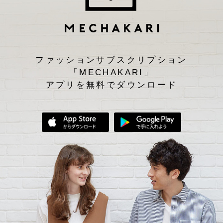
ファッションサブスクリプション
「MECHAKARI」
アプリを無料でダウンロード
App Storeからダウンロード
Google Play