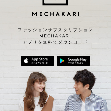
ファッションサブスクリプション
「MECHAKARI」
アプリを無料でダウンロード
App Storeからダウンロード
Google Play