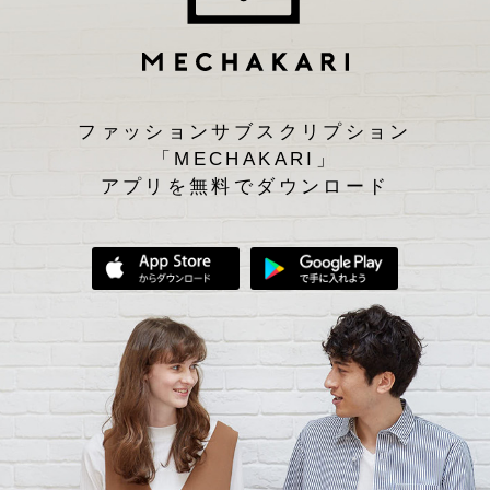
ファッションサブスクリプション
「MECHAKARI」
アプリを無料でダウンロード
App Storeからダウンロード
Google Play