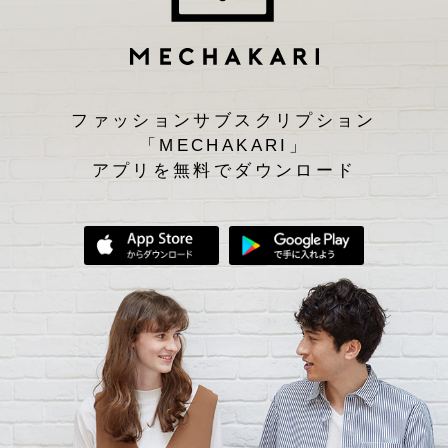
ファッションサブスクリプション
「MECHAKARI」
アプリを無料でダウンロード
App Storeからダウンロード
Google Play