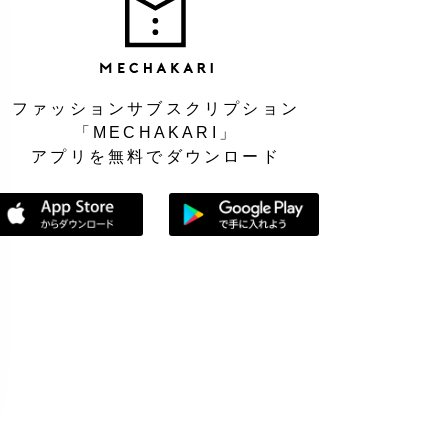
MEC
ファッションサブスクリプション
「MECHAKARI」
アプリを無料でダウンロード
App Storeからダウンロード
Google Playで手に入れよう