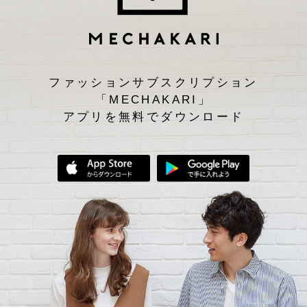
ファッションサブスクリプション
「MECHAKARI」
アプリを無料でダウンロード
App Storeからダウンロード
Google Play