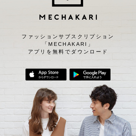
ファッションサブスクリプション
「MECHAKARI」
アプリを無料でダウンロード
App Storeからダウンロード
Google Play