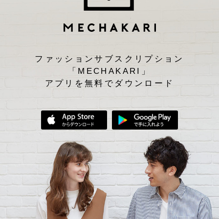
ファッションサブスクリプション
「MECHAKARI」
アプリを無料でダウンロード
App Storeからダウンロード
Google Play