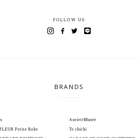
FOLLOW US
Instagram
Facebook
Twitter
Line
BRANDS
s
AnriettMusée
 FLEUR Petite Robe
Te chichi