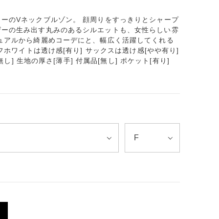
ーのVネックブルゾン。 顔周りをすっきりとシャープ
ザーの生み出す丸みのあるシルエットも、女性らしい雰
ュアルから綺麗めコーデにと、幅広く活躍してくれる
フホワイトは透け感[有り] サックスは透け感[やや有り]
無し] 生地の厚さ[薄手] 付属品[無し] ポケット[有り]