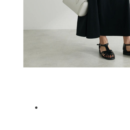
1
2
3
4
5
6
7
8
9
10
11
12
13
14
15
16
17
18
19
20
21