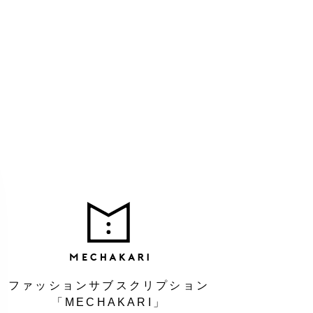
MEC
ファッションサブスクリプション
「MECHAKARI」