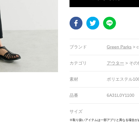
Facebook
Twitter
LINE
ブランド
Green Parks
>
c
カテゴリ
アウター
>
その
素材
ポリエステル10
品番
6A31L0Y1100
サイズ
22
23
24
25
26
27
28
29
30
31
32
※取り扱いアイテムは一部アプリと異なる場合が