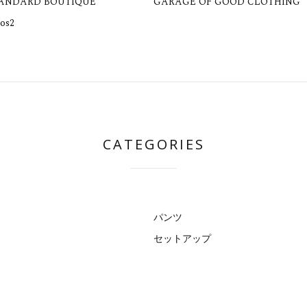
TANDARD BOUTIQUE
GARAGE OF GOOD CLOTHING
os2
CATEGORIES
パンツ
セットアップ